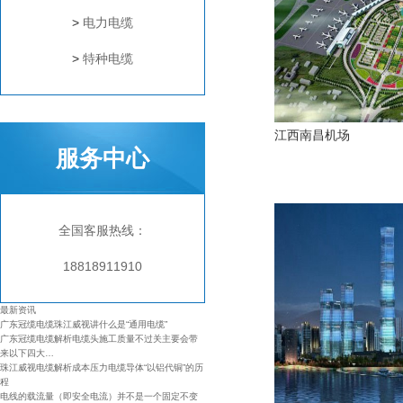
>
电力电缆
>
特种电缆
江西南昌机场
服务中心
全国客服热线：
18818911910
最新资讯
广东冠缆电缆珠江威视讲什么是“通用电缆”
广东冠缆电缆解析电缆头施工质量不过关主要会带
来以下四大…
珠江威视电缆解析成本压力电缆导体“以铝代铜”的历
程
电线的载流量（即安全电流）并不是一个固定不变