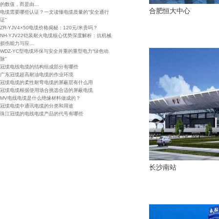
的数值，而是由…
合肥恒大中心
电缆需要哪些认证？一文读懂电缆质量的“安全通行
证”
ZR-YJV4×50电缆价格揭秘：120元/米贵吗？
NH-YJV22铠装耐火电缆核心优势深度解析：抗机械
损伤能力与应…
WDZ-YC型电缆环保与安全并重的重型电力“绿色动
脉”
冠缆电线电缆的结构组成部分有哪些
广东冠缆超高耐油电缆的作业环境
冠缆电缆的柔性耐弯电缆的屏蔽层有什么用
冠缆电缆根据使用场合挑选合适的屏蔽电缆
MV电线电缆是什么绝缘材料做成的？
冠缆电缆中通讯电缆的分类和用途
珠江冠缆的电线电缆产品的代号有哪些
长沙南站